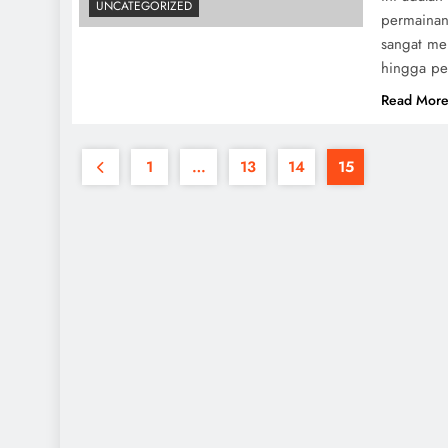
UNCATEGORIZED
permainan
sangat me
hingga p
Read Mor
1
…
13
14
15