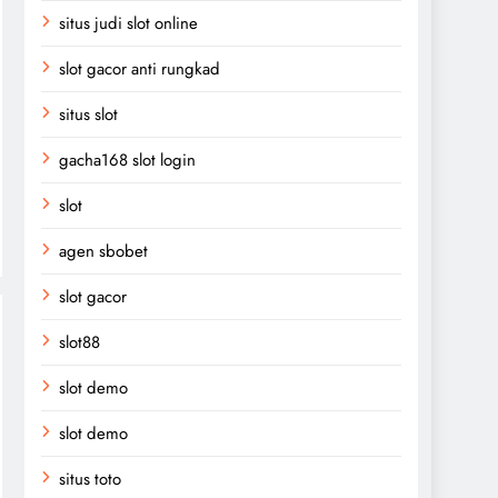
situs judi slot online
slot gacor anti rungkad
situs slot
gacha168 slot login
slot
agen sbobet
slot gacor
slot88
slot demo
slot demo
situs toto