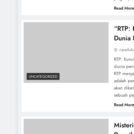
Read Mor
“RTP: 
Dunia 
careful
RTP: Kunc
dunia perm
RTP menjad
UNCATEGORIZED
adalah pe
akan dike
sebuah pe
Read Mor
Mister