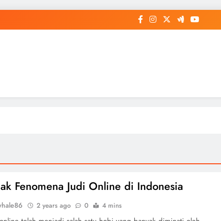
k Fenomena Judi Online di Indonesia
whale86
2 years ago
0
4 mins