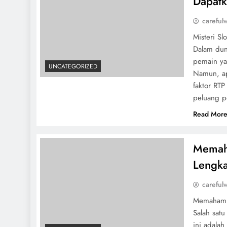
Dapatk
careful
Misteri S
Dalam dun
pemain ya
UNCATEGORIZED
Namun, ap
faktor RTP
peluang 
Read Mor
Memaha
Lengka
careful
Memahami 
Salah satu
ini adalah