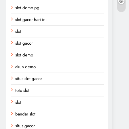
slot demo pg
slot gacor hari ini
slot
slot gacor
slot demo
akun demo
situs slot gacor
toto slot
slot
bandar slot
situs gacor