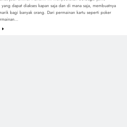
 yang dapat diakses kapan saja dan di mana saja, membuatnya
narik bagi banyak orang. Dari permainan kartu seperti poker
ermainan…
e