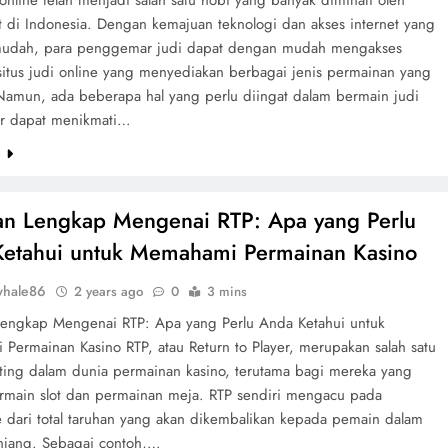
online telah menjadi salah satu hobi yang banyak diminati oleh
t di Indonesia. Dengan kemajuan teknologi dan akses internet yang
mudah, para penggemar judi dapat dengan mudah mengakses
situs judi online yang menyediakan berbagai jenis permainan yang
Namun, ada beberapa hal yang perlu diingat dalam bermain judi
ar dapat menikmati…
e
n Lengkap Mengenai RTP: Apa yang Perlu
etahui untuk Memahami Permainan Kasino
whale86
2 years ago
0
3 mins
engkap Mengenai RTP: Apa yang Perlu Anda Ketahui untuk
Permainan Kasino RTP, atau Return to Player, merupakan salah satu
enting dalam dunia permainan kasino, terutama bagi mereka yang
bermain slot dan permainan meja. RTP sendiri mengacu pada
e dari total taruhan yang akan dikembalikan kepada pemain dalam
njang. Sebagai contoh,…