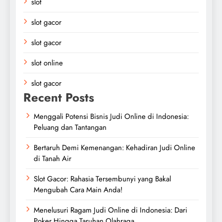
slot
slot gacor
slot gacor
slot online
slot gacor
Recent Posts
Menggali Potensi Bisnis Judi Online di Indonesia:
Peluang dan Tantangan
Bertaruh Demi Kemenangan: Kehadiran Judi Online
di Tanah Air
Slot Gacor: Rahasia Tersembunyi yang Bakal
Mengubah Cara Main Anda!
Menelusuri Ragam Judi Online di Indonesia: Dari
Poker Hingga Taruhan Olahraga