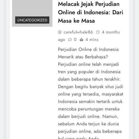
Melacak Jejak Perjudian
Online di Indonesia: Dari
Masa ke Masa
UNCATEGORIZED
carefulwhale86
4 months
ago
0
4 mins
Perjudian Online di Indonesia:
Menarik atau Berbahaya?
Perjudian online telah menjadi
tren yang populer di Indonesia
dalam beberapa tahun terakhir.
Dengan begitu banyak situs judi
online yang tersedia, masyarakat
Indonesia semakin tertarik untuk
mencoba peruntungan mereka
dalam berjudi online. Namun,
sebelum Anda terjun ke dunia
perjudian online, ada beberapa
hal yang perlu Anda