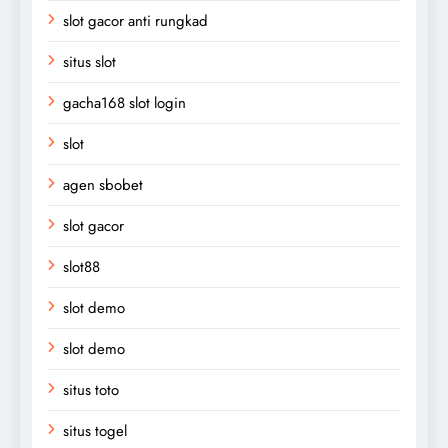
slot gacor anti rungkad
situs slot
gacha168 slot login
slot
agen sbobet
slot gacor
slot88
slot demo
slot demo
situs toto
situs togel