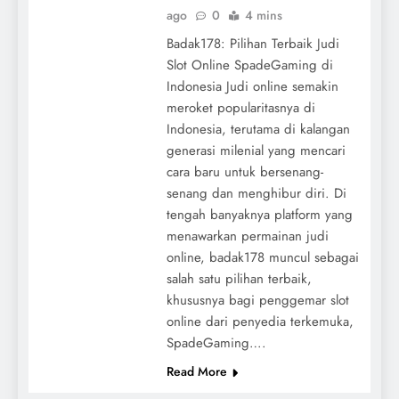
ago
0
4 mins
Badak178: Pilihan Terbaik Judi
Slot Online SpadeGaming di
Indonesia Judi online semakin
meroket popularitasnya di
Indonesia, terutama di kalangan
generasi milenial yang mencari
cara baru untuk bersenang-
senang dan menghibur diri. Di
tengah banyaknya platform yang
menawarkan permainan judi
online, badak178 muncul sebagai
salah satu pilihan terbaik,
khususnya bagi penggemar slot
online dari penyedia terkemuka,
SpadeGaming….
Read More