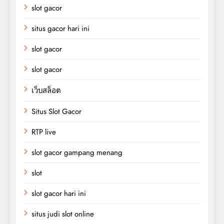
slot gacor
situs gacor hari ini
slot gacor
slot gacor
เว็บสล็อต
Situs Slot Gacor
RTP live
slot gacor gampang menang
slot
slot gacor hari ini
situs judi slot online