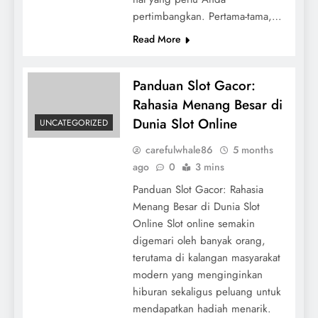
pertimbangkan. Pertama-tama,…
Read More
Panduan Slot Gacor:
Rahasia Menang Besar di
Dunia Slot Online
UNCATEGORIZED
carefulwhale86
5 months
ago
0
3 mins
Panduan Slot Gacor: Rahasia
Menang Besar di Dunia Slot
Online Slot online semakin
digemari oleh banyak orang,
terutama di kalangan masyarakat
modern yang menginginkan
hiburan sekaligus peluang untuk
mendapatkan hadiah menarik.