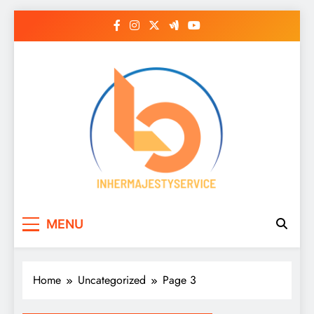
Skip
to
content
Inhermajestyservice
MENU
Home
Uncategorized
Page 3