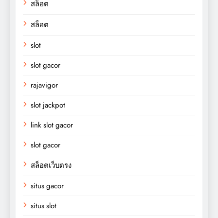
สล็อต
สล็อต
slot
slot gacor
rajavigor
slot jackpot
link slot gacor
slot gacor
สล็อตเว็บตรง
situs gacor
situs slot