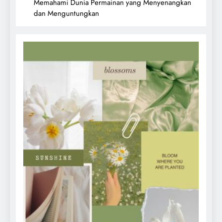
Memahami Dunia Permainan yang Menyenangkan
dan Menguntungkan