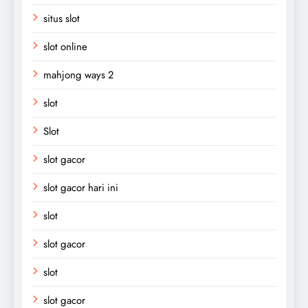
situs slot
slot online
mahjong ways 2
slot
Slot
slot gacor
slot gacor hari ini
slot
slot gacor
slot
slot gacor