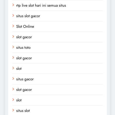
rtp live slot hari ini semua situs
situs slot gacor
Slot Online
slot gacor
situs toto
slot gacor
slot
situs gacor
slot gacor
slot
situs slot