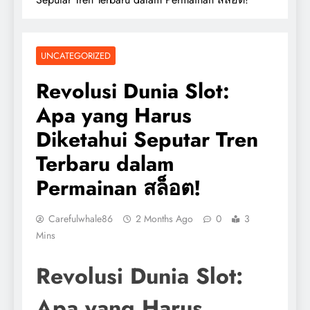
UNCATEGORIZED
Revolusi Dunia Slot:
Apa yang Harus
Diketahui Seputar Tren
Terbaru dalam
Permainan สล็อต!
Carefulwhale86
2 Months Ago
0
3
Mins
Revolusi Dunia Slot:
Apa yang Harus