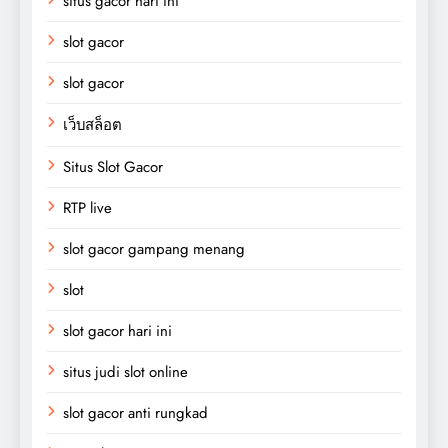
situs gacor hari ini
slot gacor
slot gacor
เว็บสล็อต
Situs Slot Gacor
RTP live
slot gacor gampang menang
slot
slot gacor hari ini
situs judi slot online
slot gacor anti rungkad