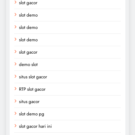
slot gacor
slot demo
slot demo
slot demo
slot gacor
demo slot
situs slot gacor
RTP slot gacor
situs gacor
slot demo pg
slot gacor hari ini