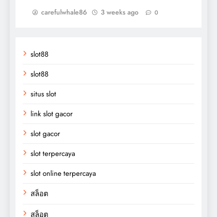
carefulwhale86
3 weeks ago
0
slot88
slot88
situs slot
link slot gacor
slot gacor
slot terpercaya
slot online terpercaya
สล็อต
สล็อต