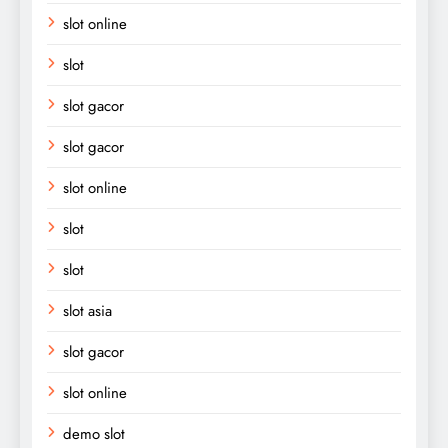
slot online
slot
slot gacor
slot gacor
slot online
slot
slot
slot asia
slot gacor
slot online
demo slot