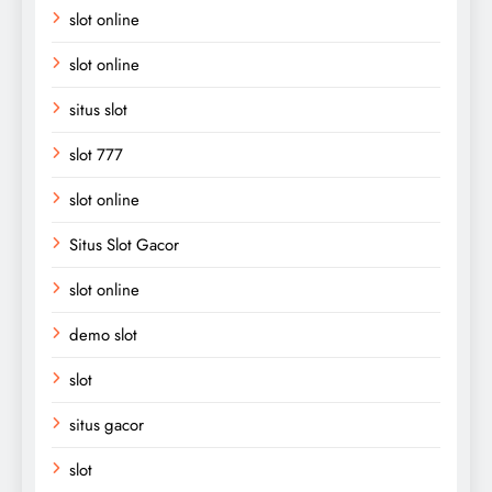
slot online
slot online
situs slot
slot 777
slot online
Situs Slot Gacor
slot online
demo slot
slot
situs gacor
slot